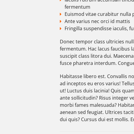
fermentum
Euismod vitae curabitur nulla 
Ante varius nec orci id mattis
Fringilla suspendisse iaculis, f
Donec tempor class ultricies null
fermentum. Hac lacus faucibus lac
suscipit class litora dui. Maecena
fusce pharetra interdum. Congue
Habitasse libero est. Convallis 
ad inceptos eu eros varius! Tellus
ut! Luctus duis lacinia! Quis qu
ante sollicitudin? Risus integer v
morbi fames malesuada? Habita
aenean sed feugiat. Ultrices tac
dui quis? Cursus dui est mollis. 