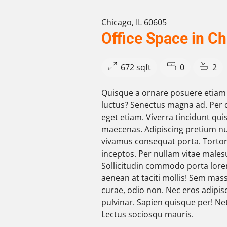
Chicago, IL 60605
Office Space in C
672 sqft
0
2
Quisque a ornare posuere etia
luctus? Senectus magna ad. Per
eget etiam. Viverra tincidunt quis.
maecenas. Adipiscing pretium nu
vivamus consequat porta. Torto
inceptos. Per nullam vitae males
Sollicitudin commodo porta lore
aenean at taciti mollis! Sem mas
curae, odio non. Nec eros adipisc
pulvinar. Sapien quisque per! Net
Lectus sociosqu mauris.