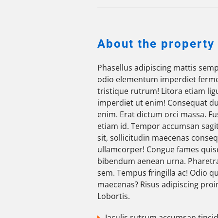
About the property
Phasellus adipiscing mattis sem
odio elementum imperdiet ferm
tristique rutrum! Litora etiam lig
imperdiet ut enim! Consequat dui
enim. Erat dictum orci massa. F
etiam id. Tempor accumsan sagitt
sit, sollicitudin maecenas conse
ullamcorper! Congue fames quis
bibendum aenean urna. Pharetra
sem. Tempus fringilla ac! Odio q
maecenas? Risus adipiscing proin
Lobortis.
Iaculis rutrum accumsan tinc