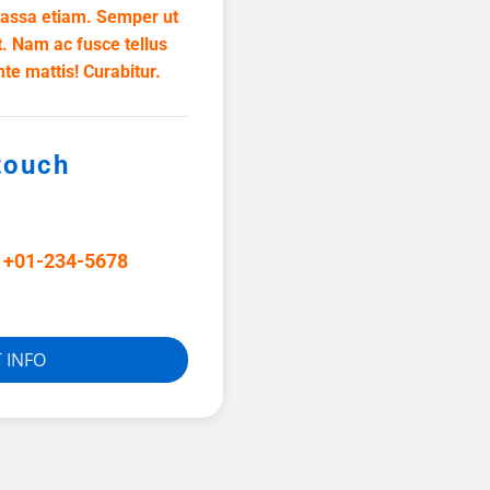
 massa etiam. Semper ut
. Nam ac fusce tellus
te mattis! Curabitur.
 touch
+01-234-5678
 INFO