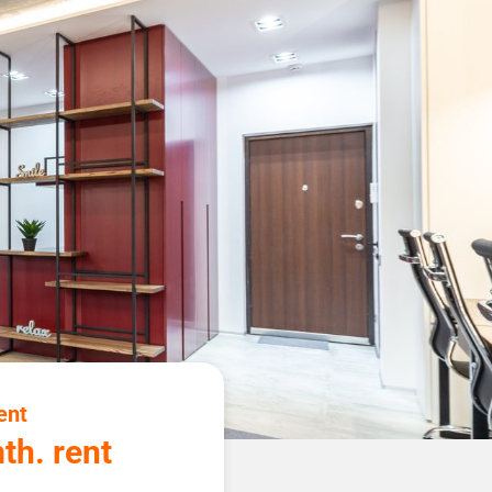
ent
th. rent