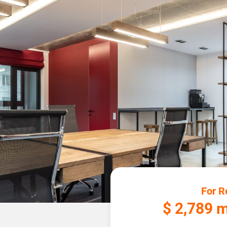
For R
$ 2,789 m