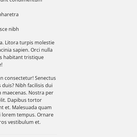
pharetra
usce nibh
a. Litora turpis molestie
inia sapien. Orci nulla
s habitant tristique
!
non consectetur! Senectus
 duis? Nibh facilisis dui
am maecenas. Nostra per
elit. Dapibus tortor
nt et. Malesuada quam
iti lorem tempus. Ornare
Eros vestibulum et.