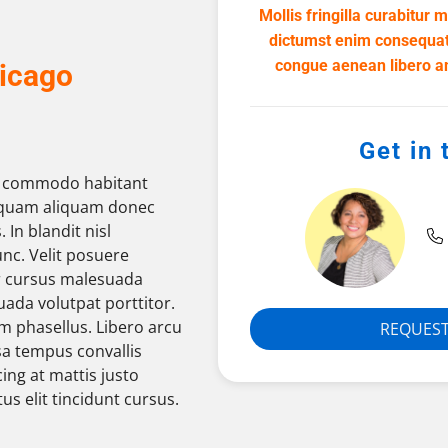
Mollis fringilla curabitur
dictumst enim consequat
congue aenean libero an
hicago
Get in
m commodo habitant
 quam aliquam donec
 In blandit nisl
nc. Velit posuere
r cursus malesuada
uada volutpat porttitor.
m phasellus. Libero arcu
REQUEST
sa tempus convallis
ing at mattis justo
us elit tincidunt cursus.