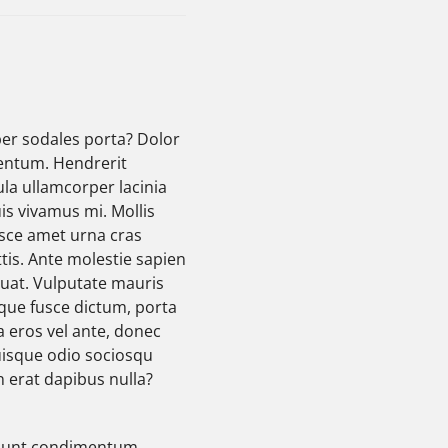
per sodales porta? Dolor
entum. Hendrerit
ula ullamcorper lacinia
s vivamus mi. Mollis
usce amet urna cras
is. Ante molestie sapien
quat. Vulputate mauris
que fusce dictum, porta
 eros vel ante, donec
uisque odio sociosqu
 erat dapibus nulla?
idunt condimentum