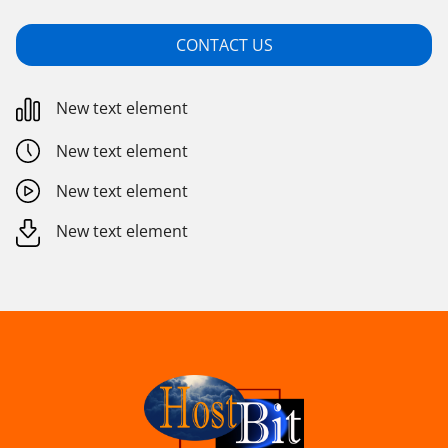
CONTACT US
New text element
New text element
New text element
New text element