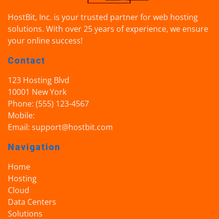
HostBit, Inc. is your trusted partner for web hosting
solutions. With over 25 years of experience, we ensure
your online success!
Contact
123 Hosting Blvd
10001
New York
Phone:
(555) 123-4567
Mobile:
Email:
support@hostbit.com
Navigation
Home
Hosting
Cloud
Data Centers
Solutions