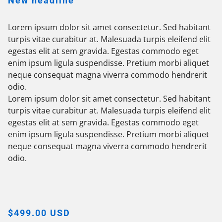
New headline
Lorem ipsum dolor sit amet consectetur. Sed habitant
turpis vitae curabitur at. Malesuada turpis eleifend elit
egestas elit at sem gravida. Egestas commodo eget
enim ipsum ligula suspendisse. Pretium morbi aliquet
neque consequat magna viverra commodo hendrerit
odio.
Lorem ipsum dolor sit amet consectetur. Sed habitant
turpis vitae curabitur at. Malesuada turpis eleifend elit
egestas elit at sem gravida. Egestas commodo eget
enim ipsum ligula suspendisse. Pretium morbi aliquet
neque consequat magna viverra commodo hendrerit
odio.
$499.00 USD