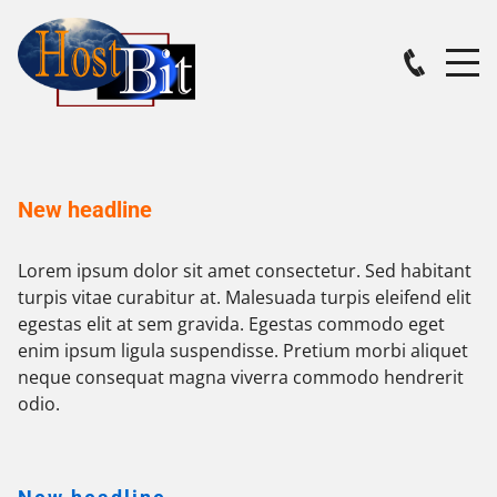
New headline
Lorem ipsum dolor sit amet consectetur. Sed habitant
turpis vitae curabitur at. Malesuada turpis eleifend elit
egestas elit at sem gravida. Egestas commodo eget
enim ipsum ligula suspendisse. Pretium morbi aliquet
neque consequat magna viverra commodo hendrerit
odio.