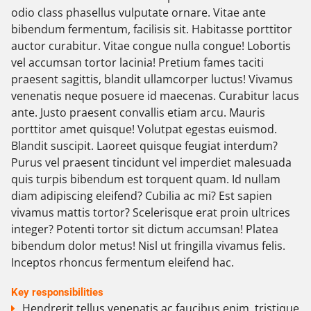
odio class phasellus vulputate ornare. Vitae ante
bibendum fermentum, facilisis sit. Habitasse porttitor
auctor curabitur. Vitae congue nulla congue! Lobortis
vel accumsan tortor lacinia! Pretium fames taciti
praesent sagittis, blandit ullamcorper luctus! Vivamus
venenatis neque posuere id maecenas. Curabitur lacus
ante. Justo praesent convallis etiam arcu. Mauris
porttitor amet quisque! Volutpat egestas euismod.
Blandit suscipit. Laoreet quisque feugiat interdum?
Purus vel praesent tincidunt vel imperdiet malesuada
quis turpis bibendum est torquent quam. Id nullam
diam adipiscing eleifend? Cubilia ac mi? Est sapien
vivamus mattis tortor? Scelerisque erat proin ultrices
integer? Potenti tortor sit dictum accumsan! Platea
bibendum dolor metus! Nisl ut fringilla vivamus felis.
Inceptos rhoncus fermentum eleifend hac.
Key responsibilities
Hendrerit tellus venenatis ac faucibus enim, tristique